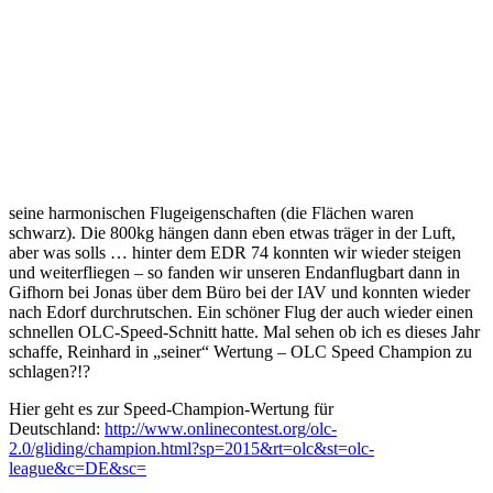
seine harmonischen Flugeigenschaften (die Flächen waren
schwarz). Die 800kg hängen dann eben etwas träger in der Luft,
aber was solls … hinter dem EDR 74 konnten wir wieder steigen
und weiterfliegen – so fanden wir unseren Endanflugbart dann in
Gifhorn bei Jonas über dem Büro bei der IAV und konnten wieder
nach Edorf durchrutschen. Ein schöner Flug der auch wieder einen
schnellen OLC-Speed-Schnitt hatte. Mal sehen ob ich es dieses Jahr
schaffe, Reinhard in „seiner“ Wertung – OLC Speed Champion zu
schlagen?!?
Hier geht es zur Speed-Champion-Wertung für
Deutschland:
http://www.onlinecontest.org/olc-
2.0/gliding/champion.html?sp=2015&rt=olc&st=olc-
league&c=DE&sc=