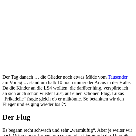
Der Tag danach … die Glieder noch etwas Müde vom
Tausender
am Vortag … stand um halb 10 noch immer der Arcus in der Halle.
Da die Kinder an die LS4 wollten, die darüber hing, verspürte ich
an sich auch schon wieder Lust, auf einen schönen Flug. Lukas
„Frikadelle“ fragte gleich ob er mitkönne. So betankten wir den
Flieger und es ging wieder los 🙂
Der Flug
Es begann recht schwach und sehr „warmluftig“. Aber je weiter wir
nach Osten vorrankamen, um so zuverlässiger wurde die Thermik.