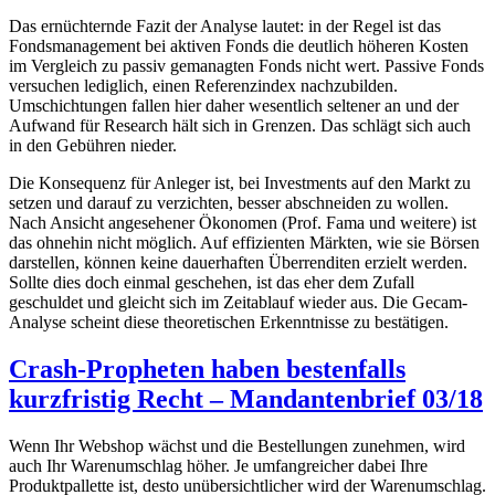
Das ernüchternde Fazit der Analyse lautet: in der Regel ist das
Fondsmanagement bei aktiven Fonds die deutlich höheren Kosten
im Vergleich zu passiv gemanagten Fonds nicht wert. Passive Fonds
versuchen lediglich, einen Referenzindex nachzubilden.
Umschichtungen fallen hier daher wesentlich seltener an und der
Aufwand für Research hält sich in Grenzen. Das schlägt sich auch
in den Gebühren nieder.
Die Konsequenz für Anleger ist, bei Investments auf den Markt zu
setzen und darauf zu verzichten, besser abschneiden zu wollen.
Nach Ansicht angesehener Ökonomen (Prof. Fama und weitere) ist
das ohnehin nicht möglich. Auf effizienten Märkten, wie sie Börsen
darstellen, können keine dauerhaften Überrenditen erzielt werden.
Sollte dies doch einmal geschehen, ist das eher dem Zufall
geschuldet und gleicht sich im Zeitablauf wieder aus. Die Gecam-
Analyse scheint diese theoretischen Erkenntnisse zu bestätigen.
Crash-Propheten haben bestenfalls
kurzfristig Recht – Mandantenbrief 03/18
Wenn Ihr Webshop wächst und die Bestellungen zunehmen, wird
auch Ihr Warenumschlag höher. Je umfangreicher dabei Ihre
Produktpallette ist, desto unübersichtlicher wird der Warenumschlag.