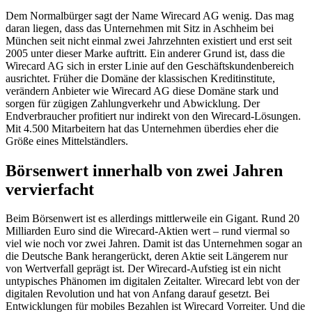
Dem Normalbürger sagt der Name Wirecard AG wenig. Das mag
daran liegen, dass das Unternehmen mit Sitz in Aschheim bei
München seit nicht einmal zwei Jahrzehnten existiert und erst seit
2005 unter dieser Marke auftritt. Ein anderer Grund ist, dass die
Wirecard AG sich in erster Linie auf den Geschäftskundenbereich
ausrichtet. Früher die Domäne der klassischen Kreditinstitute,
verändern Anbieter wie Wirecard AG diese Domäne stark und
sorgen für zügigen Zahlungverkehr und Abwicklung. Der
Endverbraucher profitiert nur indirekt von den Wirecard-Lösungen.
Mit 4.500 Mitarbeitern hat das Unternehmen überdies eher die
Größe eines Mittelständlers.
Börsenwert innerhalb von zwei Jahren
vervierfacht
Beim Börsenwert ist es allerdings mittlerweile ein Gigant. Rund 20
Milliarden Euro sind die Wirecard-Aktien wert – rund viermal so
viel wie noch vor zwei Jahren. Damit ist das Unternehmen sogar an
die Deutsche Bank herangerückt, deren Aktie seit Längerem nur
von Wertverfall geprägt ist. Der Wirecard-Aufstieg ist ein nicht
untypisches Phänomen im digitalen Zeitalter. Wirecard lebt von der
digitalen Revolution und hat von Anfang darauf gesetzt. Bei
Entwicklungen für mobiles Bezahlen ist Wirecard Vorreiter. Und die