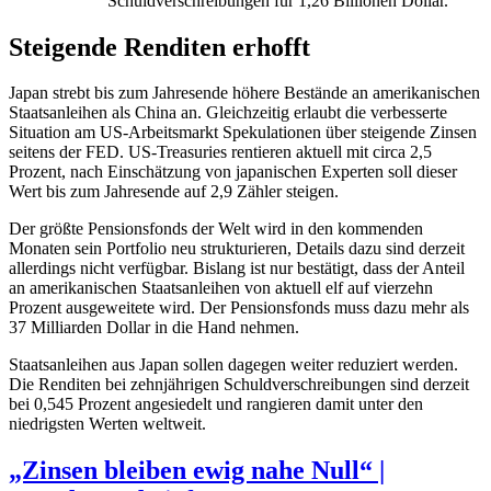
Schuldverschreibungen für 1,26 Billionen Dollar.
Steigende Renditen erhofft
Japan strebt bis zum Jahresende höhere Bestände an amerikanischen
Staatsanleihen als China an. Gleichzeitig erlaubt die verbesserte
Situation am US-Arbeitsmarkt Spekulationen über steigende Zinsen
seitens der FED. ­US-Treasuries rentieren aktuell mit circa 2,5
Prozent, nach Einschätzung von japanischen Experten soll dieser
Wert bis zum Jahresende auf 2,9 Zähler steigen.
Der größte Pensionsfonds der Welt wird in den kommenden
Monaten sein Portfolio neu strukturieren, Details dazu sind derzeit
allerdings nicht verfügbar. Bislang ist nur bestätigt, dass der Anteil
an amerikanischen Staatsanleihen von aktuell elf auf vierzehn
Prozent ausgeweitete wird. Der Pensionsfonds muss dazu mehr als
37 Milliarden Dollar in die Hand nehmen.
Staatsanleihen aus Japan sollen dagegen weiter reduziert werden.
Die Renditen bei zehnjährigen Schuldverschreibungen sind derzeit
bei 0,545 Prozent angesiedelt und rangieren damit unter den
niedrigsten Werten weltweit.
„Zinsen bleiben ewig nahe Null“ |