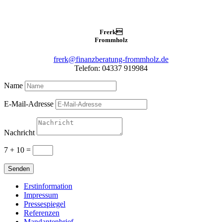
Frerk

Frommholz
frerk@finanzberatung-frommholz.de
Telefon: 04337 919984
Name
E-Mail-Adresse
Nachricht
7 + 10
=
Senden
Erstinformation
Impressum
Pressespiegel
Referenzen
Mandantenbrief