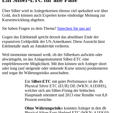
Über Silber wird in Anlegerkreisen ebenso viel spekuliert wie über
Gold, doch können auch Experten keine eindeutige Meinung zur
Kursentwicklung abgeben.
Sie haben Fragen zu dem Thema?
Sprechen Sie uns an!
Gegen das Edelmetall spricht derzeit das absehbare Ende der
expansiven Geldpolitik der US-Amerikaner. Diese Aussicht lässt
Edelmetalle stark an Attraktivität verlieren.
Weil momentan niemand weiß, ob der Silberkurs aufwärts oder
abwärtsgeht, ist das Anlageinstrument Silber-ETC eine
empfehlenswerte Möglichkeit. Mit ihm können sich Anleger short
oder long (auf steigende oder sinkende Kurse setzen) positionieren
und sogar ihr Währungsrisiko ausschalten.
Ein
Silber-ETC
mit guter Performance ist der db
Physical Silver ETC (EUR) DE (WKN: A1E0HS),
welcher sich am Silber-Fixing der britischen
Hauptstadt orientiert und 2013 eine Rendite von 8,8
Prozent erreichte.
Ohne Währungsrisik
o konnten Anleger in den db
Physical Silver Euro Hedged ETC (WKN: A1EK0J)