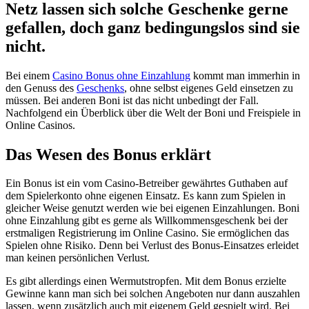
Netz lassen sich solche Geschenke gerne
gefallen, doch ganz bedingungslos sind sie
nicht.
Bei einem
Casino Bonus ohne Einzahlung
kommt man immerhin in
den Genuss des
Geschenks
, ohne selbst eigenes Geld einsetzen zu
müssen. Bei anderen Boni ist das nicht unbedingt der Fall.
Nachfolgend ein Überblick über die Welt der Boni und Freispiele in
Online Casinos.
Das Wesen des Bonus erklärt
Ein Bonus ist ein vom Casino-Betreiber gewährtes Guthaben auf
dem Spielerkonto ohne eigenen Einsatz. Es kann zum Spielen in
gleicher Weise genutzt werden wie bei eigenen Einzahlungen. Boni
ohne Einzahlung gibt es gerne als Willkommensgeschenk bei der
erstmaligen Registrierung im Online Casino. Sie ermöglichen das
Spielen ohne Risiko. Denn bei Verlust des Bonus-Einsatzes erleidet
man keinen persönlichen Verlust.
Es gibt allerdings einen Wermutstropfen. Mit dem Bonus erzielte
Gewinne kann man sich bei solchen Angeboten nur dann auszahlen
lassen, wenn zusätzlich auch mit eigenem Geld gespielt wird. Bei