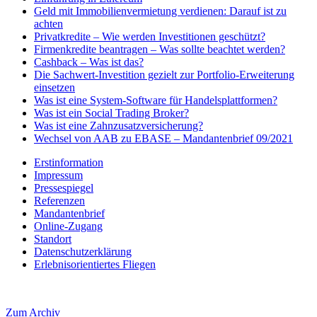
Geld mit Immobilienvermietung verdienen: Darauf ist zu
achten
Privatkredite – Wie werden Investitionen geschützt?
Firmenkredite beantragen – Was sollte beachtet werden?
Cashback – Was ist das?
Die Sachwert-Investition gezielt zur Portfolio-Erweiterung
einsetzen
Was ist eine System-Software für Handelsplattformen?
Was ist ein Social Trading Broker?
Was ist eine Zahnzusatzversicherung?
Wechsel von AAB zu EBASE – Mandantenbrief 09/2021
Erstinformation
Impressum
Pressespiegel
Referenzen
Mandantenbrief
Online-Zugang
Standort
Datenschutzerklärung
Erlebnisorientiertes Fliegen
Zum Archiv