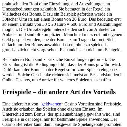
praktisch allen Boni ohne Einzahlung sind Auszahlungen an
Umsatzbedingungen geknüpft. Sie betragen in der Regel ein
Vielfaches des Bonus. Dazu ein Beispiel: gefordert werde ein
30facher Umsatz auf einen Bonus von 20 Euro. Das bedeutet: erst
ab einem Umsatz von 30 x 20 Euro = 600 Euro sind Auszahlungen
möglich. Die Umsatzregeln unterscheiden sich von Anbieter zu
Anbieter und sind oft kompliziert. Manchmal muss erst mit eigenem
Geld gespielt werden, ehe der Bonus zum Tragen kommt. Sich
einfach nur den Bonus auszahlen lassen, ohne zu spielen ist
grundsätzlich nicht vorgesehen. Es handelt sich nicht um Echtgeld.
Bei anderen Boni sind zusätzliche Einzahlungen gefordert. Die
Einzahlung ist die Bedingung dafür, dass der Bonus gewährt wird.
Dafür kann der Bonus in der Regel sofort zum Spielen eingesetzt
werden. Solche Geschenke richten sich meist an Bestandskunden in
Online Casinos, um Anreize für weiteres Spielen zu schaffen.
Freispiele – die andere Art des Vorteils
Eine andere Art von „
geldwerten
“ Casino Vorteilen sind Freispiele.
Auch sie erlauben das Spielen ohne eigenen Einsatz. Im
Unterschied zum Bonus, der spieleunabhängig gewährt wird, sind
Freispiele in der Regel nur für bestimmte Spiele anwendbar. Der
Casino-Betreiber kann damit ausgewählte Spielangebote promoten.