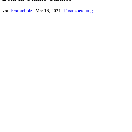
von
Frommholz
|
Mrz 16, 2021
|
Finanzberatung