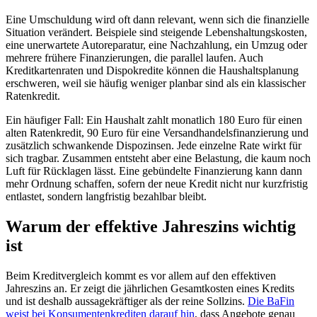
Eine Umschuldung wird oft dann relevant, wenn sich die finanzielle
Situation verändert. Beispiele sind steigende Lebenshaltungskosten,
eine unerwartete Autoreparatur, eine Nachzahlung, ein Umzug oder
mehrere frühere Finanzierungen, die parallel laufen. Auch
Kreditkartenraten und Dispokredite können die Haushaltsplanung
erschweren, weil sie häufig weniger planbar sind als ein klassischer
Ratenkredit.
Ein häufiger Fall: Ein Haushalt zahlt monatlich 180 Euro für einen
alten Ratenkredit, 90 Euro für eine Versandhandelsfinanzierung und
zusätzlich schwankende Dispozinsen. Jede einzelne Rate wirkt für
sich tragbar. Zusammen entsteht aber eine Belastung, die kaum noch
Luft für Rücklagen lässt. Eine gebündelte Finanzierung kann dann
mehr Ordnung schaffen, sofern der neue Kredit nicht nur kurzfristig
entlastet, sondern langfristig bezahlbar bleibt.
Warum der effektive Jahreszins wichtig
ist
Beim Kreditvergleich kommt es vor allem auf den effektiven
Jahreszins an. Er zeigt die jährlichen Gesamtkosten eines Kredits
und ist deshalb aussagekräftiger als der reine Sollzins.
Die BaFin
weist bei Konsumentenkrediten darauf hin
, dass Angebote genau