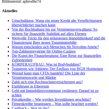
Bildmaterial: aphrodite74
Aktuelles
Umschuldung: Wann ein neuer Kredit alte Verpflichtungen
übersichtlicher machen kann
Von der Buchhaltung bis zur Vermögensverwaltung: So
sichern Sie finanzielle Stabilität auf allen Ebenen
Wertvolle Tricks für den gelungenen Immobilienkauf und die
Finanzierung Ihrer neuen Traumimmobilie
Warum entscheiden sich Menschen für Novoline-Spiele?
Top-Zahlungssysteme für Online-Casinos
Die Kunst der Finanzberatung: Eine Reise zur finanziellen
Zufriedenheit
KÖRPERAUFBAU: Was ist Bodybuilding?
Trainieren wie Athleten: Der Einfluss von HGH Hormonen
Worauf kann man CFDs handeln? Die Liste der
Vermögenswerte und Märkte
Zahlt sich eine Rechtsschutzversicherung aus?
Einführung in Ethereum
Geld mit Immobilienvermietung verdienen: Darauf ist zu
achten
Privatkredite – Wie werden Investitionen geschützt?
Firmenkredite beantragen – Was sollte beachtet werden?
Cashback – Was ist das?