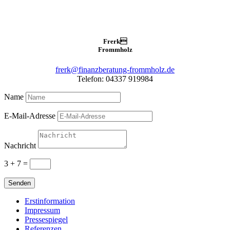
Frerk

Frommholz
frerk@finanzberatung-frommholz.de
Telefon: 04337 919984
Name
E-Mail-Adresse
Nachricht
3 + 7
=
Senden
Erstinformation
Impressum
Pressespiegel
Referenzen