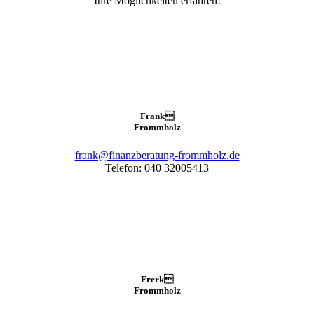
Ihre Möglichkeiten erfahren!
Frank

Frommholz
frank@finanzberatung-frommholz.de
Telefon: 040 32005413
Frerk

Frommholz