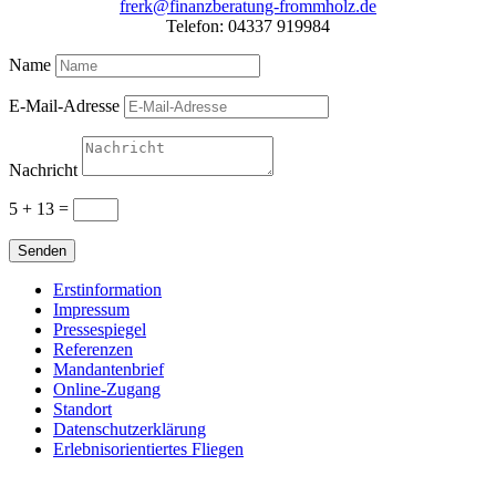
frerk@finanzberatung-frommholz.de
Telefon: 04337 919984
Name
E-Mail-Adresse
Nachricht
5 + 13
=
Senden
Erstinformation
Impressum
Pressespiegel
Referenzen
Mandantenbrief
Online-Zugang
Standort
Datenschutzerklärung
Erlebnisorientiertes Fliegen