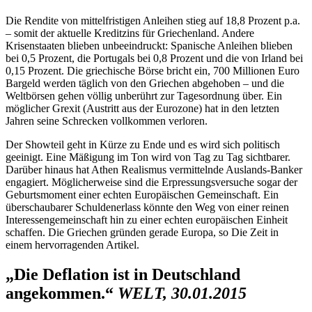
Die Rendite von mittelfristigen Anleihen stieg auf 18,8 Prozent p.a.
– somit der aktuelle Kreditzins für Griechenland. Andere
Krisenstaaten blieben unbeeindruckt: Spanische Anleihen blieben
bei 0,5 Prozent, die Portugals bei 0,8 Prozent und die von Irland bei
0,15 Prozent. Die griechische Börse bricht ein, 700 Millionen Euro
Bargeld werden täglich von den Griechen abgehoben – und die
Weltbörsen gehen völlig unberührt zur Tagesordnung über. Ein
möglicher Grexit (Austritt aus der Eurozone) hat in den letzten
Jahren seine Schrecken vollkommen verloren.
Der Showteil geht in Kürze zu Ende und es wird sich politisch
geeinigt. Eine Mäßigung im Ton wird von Tag zu Tag sichtbarer.
Darüber hinaus hat Athen Realismus vermittelnde Auslands-Banker
engagiert. Möglicherweise sind die Erpressungsversuche sogar der
Geburtsmoment einer echten Europäischen Gemeinschaft. Ein
überschaubarer Schuldenerlass könnte den Weg von einer reinen
Interessengemeinschaft hin zu einer echten europäischen Einheit
schaffen. Die Griechen gründen gerade Europa, so Die Zeit in
einem hervorragenden Artikel.
„Die Deflation ist in Deutschland
angekommen.“
WELT, 30.01.2015