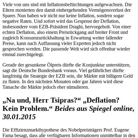
Viele von uns sind mit Inflationsbefürchtungen aufgewachsen. Die
Eltern monierten den damit einhergehenden Vermögensverlust der
Sparer. Nun haben wir nicht nur keine Inflation, sondern sogar
negative Raten. Und sofort wird das Gespenst der Deflation,
insbesondere vom EZB-Präsident Draghi, hervorgeholt. Von einer
echten Deflation, also einem Preisrückgang auf breiter Front und
zugleich Konsumzurückhaltung in Erwartung weiter fallender
Preise, kann nach Auffassung vieler Experten jedoch nicht
gesprochen werden. Die passende Welt wird sich offenbar wieder
einmal zurechtgelegt.
Gerade der gesunkene Ölpreis dürfte die Konjunktur unterstützen,
sagt die Deutsche Bundesbank voraus. Viel gefährlicher dürfte
langfristig die Strategie der EZB sein, die Märkte mit billigem Geld
zu fluten. In den nächsten Monaten oder gar Jahren wird diese
Tatsache die Märkte jedoch eher stimulieren.
„Na und, Herr Tsipras?“ „Deflation?
Kein Problem.“
Beides aus Spiegel online,
30.01.2015
Die Effizienzmarkthypothese des Nobelpreisträgers Prof. Eugene
Fama besagt, dass alle verfügbaren Informationen unmittelbar in den