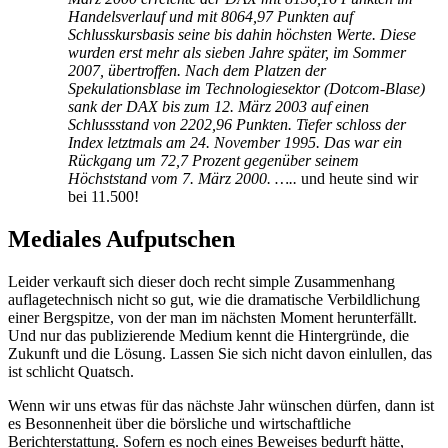
Handelsverlauf und mit 8064,97 Punkten auf
Schlusskursbasis seine bis dahin höchsten Werte. Diese
wurden erst mehr als sieben Jahre später, im Sommer
2007, übertroffen. Nach dem Platzen der
Spekulationsblase im Technologiesektor (Dotcom-Blase)
sank der DAX bis zum 12. März 2003 auf einen
Schlussstand von 2202,96 Punkten. Tiefer schloss der
Index letztmals am 24. November 1995. Das war ein
Rückgang um 72,7 Prozent gegenüber seinem
Höchststand vom 7. März 2000. …..
und heute sind wir
bei 11.500!
Mediales Aufputschen
Leider verkauft sich dieser doch recht simple Zusammenhang
auflagetechnisch nicht so gut, wie die dramatische Verbildlichung
einer Bergspitze, von der man im nächsten Moment herunterfällt.
Und nur das publizierende Medium kennt die Hintergründe, die
Zukunft und die Lösung. Lassen Sie sich nicht davon einlullen, das
ist schlicht Quatsch.
Wenn wir uns etwas für das nächste Jahr wünschen dürfen, dann ist
es Besonnenheit über die börsliche und wirtschaftliche
Berichterstattung. Sofern es noch eines Beweises bedurft hätte,