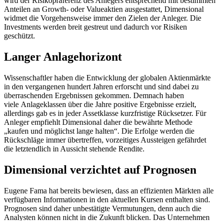
wird der Risikopräferenz des Anlegers entsprechend mit bestimmten
Anteilen an ­Growth- oder ­Valueaktien ausgestattet, Dimensional
widmet die Vorgehensweise immer den Zielen der Anleger. Die
Investments werden breit gestreut und dadurch vor Risiken
geschützt.
Langer Anlagehorizont
Wissenschaftler haben die Entwicklung der globalen Aktienmärkte
in den vergangenen hundert Jahren erforscht und sind dabei zu
überraschenden Ergebnissen gekommen. Demnach haben
viele Anlageklassen über die Jahre positive Ergebnisse erzielt,
allerdings gab es in jeder Assetklasse kurzfristige Rücksetzer. Für
Anleger empfiehlt Dimensional daher die bewährte Methode
„kaufen und möglichst lange halten“. Die Erfolge werden die
Rückschläge immer übertreffen, vorzeitiges Aussteigen gefährdet
die letztendlich in Aussicht stehende Rendite.
Dimensional verzichtet auf Prognosen
Eugene Fama hat bereits bewiesen, dass an effizienten Märkten alle
verfügbaren Informationen in den aktuellen Kursen enthalten sind.
Prognosen sind daher unbestätigte Vermutungen, denn auch die
Analysten können nicht in die Zukunft blicken. Das Unternehmen